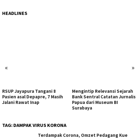
HEADLINES
«
»
RSUP Jayapura Tangani 8
Mengintip Relevansi Sejarah
Pasien asal Depapre, 7 Masih
Bank Sentral Catatan Jurnalis
Jalani Rawat Inap
Papua dari Museum BI
Surabaya
TAG:
DAMPAK VIRUS KORONA
Terdampak Corona, Omzet Pedagang Kue