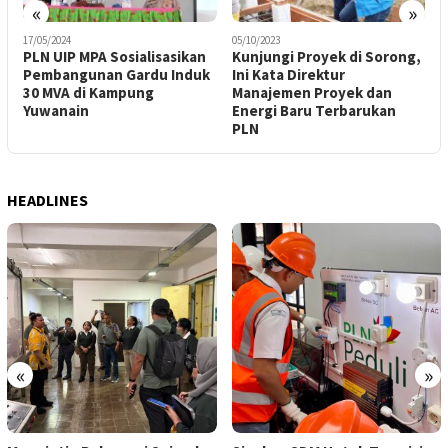
«
»
17/05/2024
05/10/2023
1
PLN UIP MPA Sosialisasikan
Kunjungi Proyek di Sorong,
Pembangunan Gardu Induk
Ini Kata Direktur
K
30 MVA di Kampung
Manajemen Proyek dan
Yuwanain
Energi Baru Terbarukan
M
PLN
J
HEADLINES
«
»