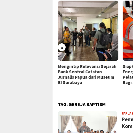
«
P Jayapura Tangani 8
Mengintip Relevansi Sejarah
Siap
ien asal Depapre, 7 Masih
Bank Sentral Catatan
Ener
ani Rawat Inap
Jurnalis Papua dari Museum
Pela
BI Surabaya
Bagi
TAG:
GEREJA BAPTISM
PAPUA 
Pemu
Kom