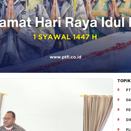
TOPIK
PT
DA
PE
DI
PL