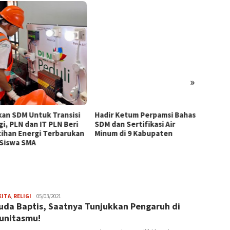
»
kan SDM Untuk Transisi
Hadir Ketum Perpamsi Bahas
Perku
gi, PLN dan IT PLN Beri
SDM dan Sertifikasi Air
Masyar
tihan Energi Terbarukan
Minum di 9 Kabupaten
Tingk
 Siswa SMA
Pemas
Tiram 
Frida
KITA
,
RELIGI
05/03/2021
da Baptis, Saatnya Tunjukkan Pengaruh di
Adriana
unitasmu!