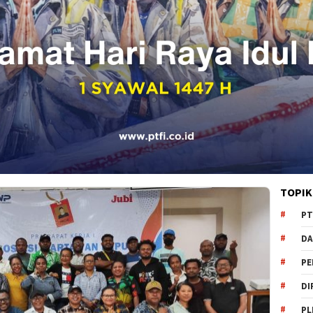
TOPIK
PT
DA
PE
DI
PL