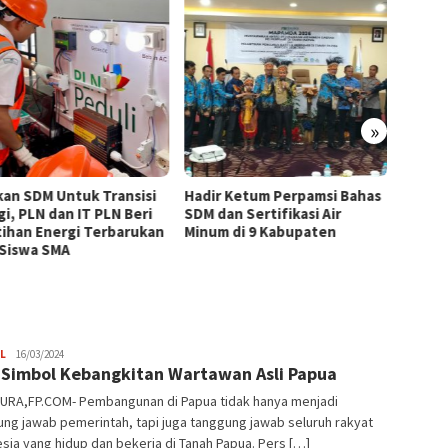
»
kan SDM Untuk Transisi
Hadir Ketum Perpamsi Bahas
Perku
gi, PLN dan IT PLN Beri
SDM dan Sertifikasi Air
Masyar
tihan Energi Terbarukan
Minum di 9 Kabupaten
Tingk
 Siswa SMA
Pemas
Tiram 
Admin
L
16/03/2024
Simbol Kebangkitan Wartawan Asli Papua
URA,FP.COM- Pembangunan di Papua tidak hanya menjadi
ng jawab pemerintah, tapi juga tanggung jawab seluruh rakyat
sia yang hidup dan bekerja di Tanah Papua. Pers […]