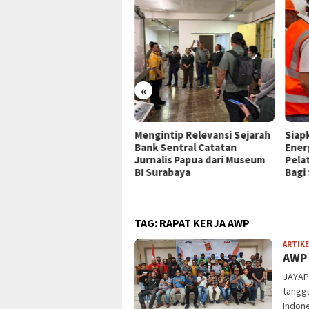
«
P Jayapura Tangani 8
Mengintip Relevansi Sejarah
Siap
ien asal Depapre, 7 Masih
Bank Sentral Catatan
Ener
ani Rawat Inap
Jurnalis Papua dari Museum
Pela
BI Surabaya
Bagi
TAG:
RAPAT KERJA AWP
ARTIKE
AWP 
JAYAP
tanggu
Indone