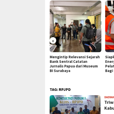
«
P Jayapura Tangani 8
Mengintip Relevansi Sejarah
Siap
ien asal Depapre, 7 Masih
Bank Sentral Catatan
Ener
ani Rawat Inap
Jurnalis Papua dari Museum
Pela
BI Surabaya
Bagi
TAG:
RPJPD
DAERA
Triw
Kabu