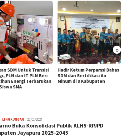
»
kan SDM Untuk Transisi
Hadir Ketum Perpamsi Bahas
Perku
gi, PLN dan IT PLN Beri
SDM dan Sertifikasi Air
Masyar
tihan Energi Terbarukan
Minum di 9 Kabupaten
Tingk
 Siswa SMA
Pemas
Tiram 
Admin
H
,
LINGKUNGAN
25/01/2024
arno Buka Konsolidasi Publik KLHS-RPJPD
paten Jayapura 2025-2045