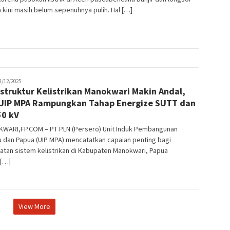
 kini masih belum sepenuhnya pulih. Hal […]
tading
8/12/2025
astruktur Kelistrikan Manokwari Makin Andal,
UIP MPA Rampungkan Tahap Energize SUTT dan
50 kV
WARI,FP.COM – PT PLN (Persero) Unit Induk Pembangunan
 dan Papua (UIP MPA) mencatatkan capaian penting bagi
tan sistem kelistrikan di Kabupaten Manokwari, Papua
 […]
View More