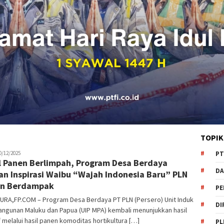
TOPIK
tading
0/12/2025
PT
l Panen Berlimpah, Program Desa Berdaya
DA
n Inspirasi Waibu “Wajah Indonesia Baru” PLN
in Berdampak
PE
URA,FP.COM – Program Desa Berdaya PT PLN (Persero) Unit Induk
DI
ngunan Maluku dan Papua (UIP MPA) kembali menunjukkan hasil
f melalui hasil panen komoditas hortikultura […]
PL