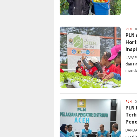
JPa
PLN
1
PLN 
Hort
Insp
JAYAP
dan P
mendo
JPa
PLN
0
PLN 
Terh
Pen
BANDA
maaf k