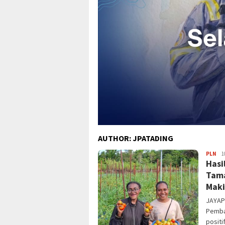
AUTHOR:
JPATADING
JPa
PLN
1
Hasi
Tama
Mak
JAYAP
Pemba
positi