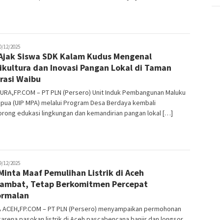
tading
0/12/2025
Ajak Siswa SDK Kalam Kudus Mengenal
ikultura dan Inovasi Pangan Lokal di Taman
irasi Waibu
URA,FP.COM – PT PLN (Persero) Unit Induk Pembangunan Maluku
apua (UIP MPA) melalui Program Desa Berdaya kembali
rong edukasi lingkungan dan kemandirian pangan lokal […]
tading
9/12/2025
Minta Maaf Pemulihan Listrik di Aceh
ambat, Tetap Berkomitmen Percepat
ormalan
 ACEH,FP.COM – PT PLN (Persero) menyampaikan permohonan
arena pasokan listrik di Aceh pascabencana banjir dan longsor