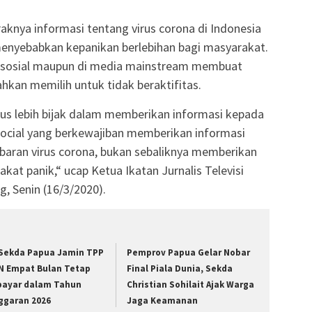
aknya informasi tentang virus corona di Indonesia
enyebabkan kepanikan berlebihan bagi masyarakat.
a sosial maupun di media mainstream membuat
hkan memilih untuk tidak beraktifitas.
arus lebih bijak dalam memberikan informasi kepada
social yang berkewajiban memberikan informasi
ebaran virus corona, bukan sebaliknya memberikan
at panik,“ ucap Ketua Ikatan Jurnalis Televisi
, Senin (16/3/2020).
 Sekda Papua Jamin TPP
Pemprov Papua Gelar Nobar
N Empat Bulan Tetap
Final Piala Dunia, Sekda
bayar dalam Tahun
Christian Sohilait Ajak Warga
ggaran 2026
Jaga Keamanan