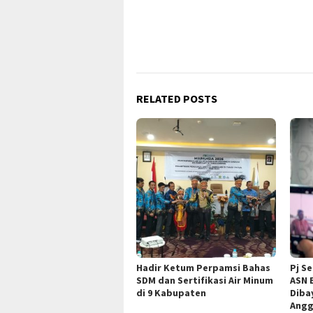
RELATED POSTS
Hadir Ketum Perpamsi Bahas
Pj S
SDM dan Sertifikasi Air Minum
ASN 
di 9 Kabupaten
Diba
Angg