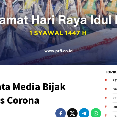
TOPIK
PT
ta Media Bijak
DA
us Corona
PE
DI
PL