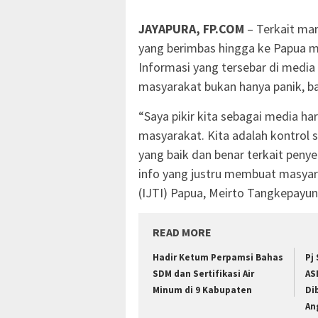
JAYAPURA, FP.COM
– Terkait mar
yang berimbas hingga ke Papua m
Informasi yang tersebar di medi
masyarakat bukan hanya panik, ba
“Saya pikir kita sebagai media h
masyarakat. Kita adalah kontrol 
yang baik dan benar terkait peny
info yang justru membuat masyarak
(IJTI) Papua, Meirto Tangkepayung
READ MORE
Hadir Ketum Perpamsi Bahas
Pj
SDM dan Sertifikasi Air
AS
Minum di 9 Kabupaten
Di
An