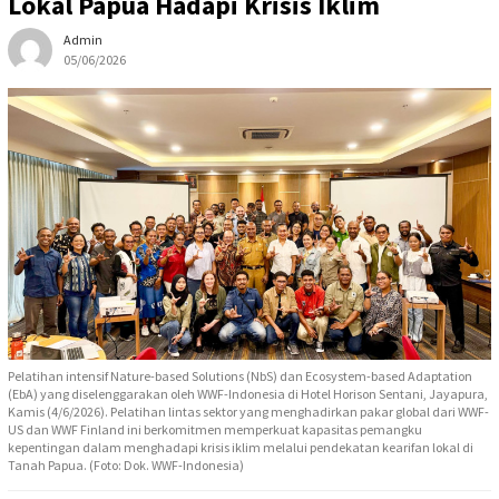
Lokal Papua Hadapi Krisis Iklim
Admin
05/06/2026
Pelatihan intensif Nature-based Solutions (NbS) dan Ecosystem-based Adaptation
(EbA) yang diselenggarakan oleh WWF-Indonesia di Hotel Horison Sentani, Jayapura,
Kamis (4/6/2026). Pelatihan lintas sektor yang menghadirkan pakar global dari WWF-
US dan WWF Finland ini berkomitmen memperkuat kapasitas pemangku
kepentingan dalam menghadapi krisis iklim melalui pendekatan kearifan lokal di
Tanah Papua. (Foto: Dok. WWF-Indonesia)