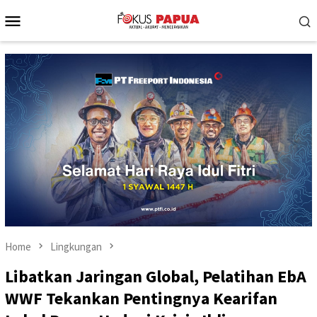
Skip
Mobile
to
Menu
content
Home
Lingkungan
Libatkan Jaringan Global, Pelatihan EbA
WWF Tekankan Pentingnya Kearifan