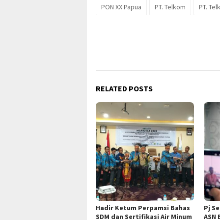
PON XX Papua
PT. Telkom
PT. Te
RELATED POSTS
Hadir Ketum Perpamsi Bahas
Pj S
SDM dan Sertifikasi Air Minum
ASN 