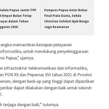
 Sekda Papua Jamin TPP
Pemprov Papua Gelar Nobar
N Empat Bulan Tetap
Final Piala Dunia, Sekda
bayar dalam Tahun
Christian Sohilait Ajak Warga
ggaran 2026
Jaga Keamanan
m rangka memastikan kesiapan pelayanan
n informatika, untuk mendukung penyelenggaraan
si Papua,” ujarnya.
infrastruktur telekomunikasi dan informatika,
 PON XX dan Peparnas XVI tahun 2021 di Provinsi
rsen, dengan back-up yang tinggi dapat dipastikan
gambar dapat dilakukan dengan baik untuk seluruh
I.
h terjaga dengan baik,” tuturnya.