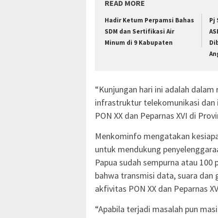
READ MORE
Hadir Ketum Perpamsi Bahas
Pj
SDM dan Sertifikasi Air
AS
Minum di 9 Kabupaten
Di
An
“Kunjungan hari ini adalah dala
infrastruktur telekomunikasi da
PON XX dan Peparnas XVI di Provin
Menkominfo mengatakan kesiapan 
untuk mendukung penyelenggaraan
Papua sudah sempurna atau 100 pe
bahwa transmisi data, suara dan 
akfivitas PON XX dan Peparnas XV
“Apabila terjadi masalah pun masi