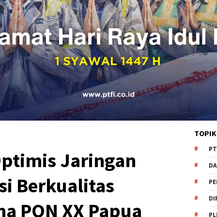
TOPIK
PT
ptimis Jaringan
DA
i Berkualitas
PE
DI
ama PON XX Papua
PL