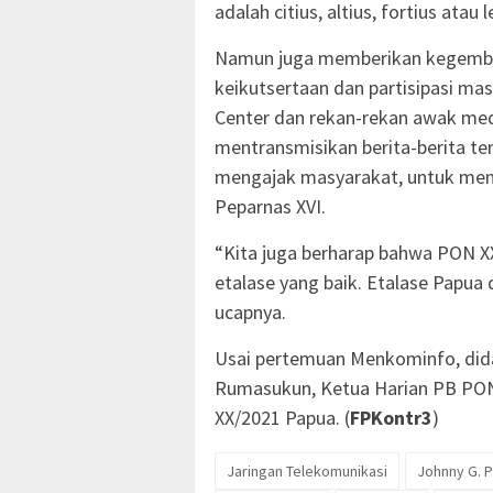
adalah citius, altius, fortius atau 
Namun juga memberikan kegembir
keikutsertaan dan partisipasi ma
Center dan rekan-rekan awak me
mentransmisikan berita-berita t
mengajak masyarakat, untuk men
Peparnas XVI.
“Kita juga berharap bahwa PON X
etalase yang baik. Etalase Papua
ucapnya.
Usai pertemuan Menkominfo, di
Rumasukun, Ketua Harian PB PON
XX/2021 Papua. (
FPKontr3
)
Jaringan Telekomunikasi
Johnny G. P