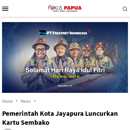
Skip
Mobile
to
Menu
content
Home
News
Pemerintah Kota Jayapura Luncurkan
Kartu Sembako