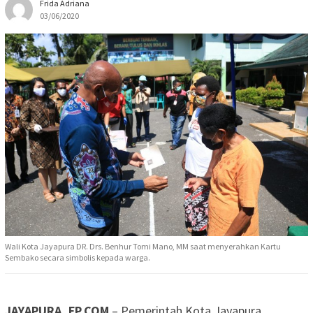
Frida Adriana
03/06/2020
Wali Kota Jayapura DR. Drs. Benhur Tomi Mano, MM saat menyerahkan Kartu
Sembako secara simbolis kepada warga.
JAYAPURA, FP.COM
– Pemerintah Kota Jayapura