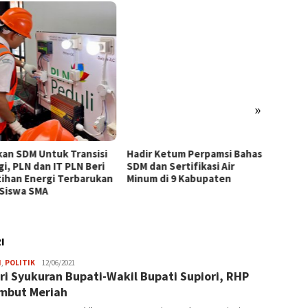
»
kan SDM Untuk Transisi
Hadir Ketum Perpamsi Bahas
Perku
gi, PLN dan IT PLN Beri
SDM dan Sertifikasi Air
Masyar
tihan Energi Terbarukan
Minum di 9 Kabupaten
Tingk
 Siswa SMA
Pemas
Tiram 
I
Frida
H
,
POLITIK
12/06/2021
ri Syukuran Bupati-Wakil Bupati Supiori, RHP
Adriana
mbut Meriah