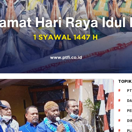
TOPIK
PT
DA
PE
DI
PL