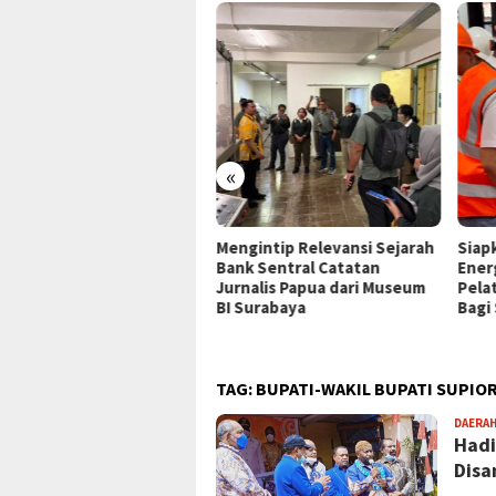
«
P Jayapura Tangani 8
Mengintip Relevansi Sejarah
Siap
ien asal Depapre, 7 Masih
Bank Sentral Catatan
Ener
ani Rawat Inap
Jurnalis Papua dari Museum
Pela
BI Surabaya
Bagi
TAG:
BUPATI-WAKIL BUPATI SUPIOR
DAERA
Hadi
Disa