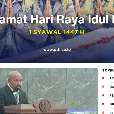
TOPIK
PT
DA
PE
DI
PL