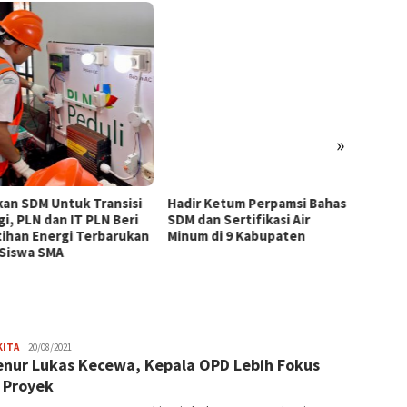
»
kan SDM Untuk Transisi
Hadir Ketum Perpamsi Bahas
Perku
gi, PLN dan IT PLN Beri
SDM dan Sertifikasi Air
Masyar
tihan Energi Terbarukan
Minum di 9 Kabupaten
Tingk
 Siswa SMA
Pemas
Tiram 
Frida
KITA
20/08/2021
nur Lukas Kecewa, Kepala OPD Lebih Fokus
Adriana
 Proyek