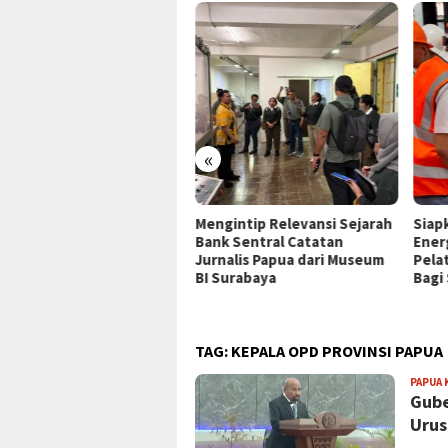
«
P Jayapura Tangani 8
Mengintip Relevansi Sejarah
Siap
ien asal Depapre, 7 Masih
Bank Sentral Catatan
Ener
ani Rawat Inap
Jurnalis Papua dari Museum
Pela
BI Surabaya
Bagi
TAG:
KEPALA OPD PROVINSI PAPUA
PAPUA 
Gube
Urus