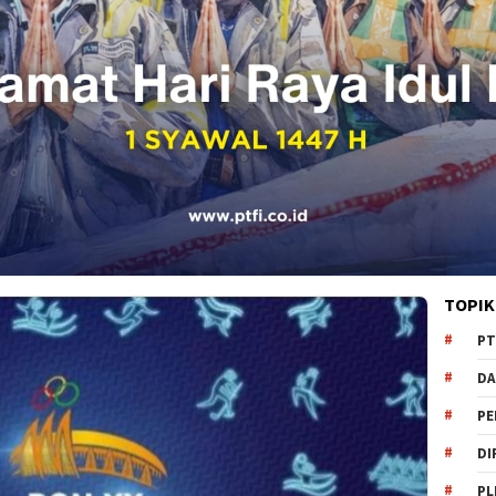
TOPIK
PT
DA
PE
DI
PL