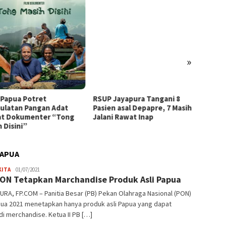
»
i Papua Potret
RSUP Jayapura Tangani 8
Mengin
ulatan Pangan Adat
Pasien asal Depapre, 7 Masih
Bank S
t Dokumenter “Tong
Jalani Rawat Inap
Jurnal
 Disini”
BI Sur
PAPUA
Frida
KITA
01/07/2021
ON Tetapkan Marchandise Produk Asli Papua
Adriana
RA, FP.COM – Panitia Besar (PB) Pekan Olahraga Nasional (PON)
pua 2021 menetapkan hanya produk asli Papua yang dapat
i merchandise. Ketua II PB […]