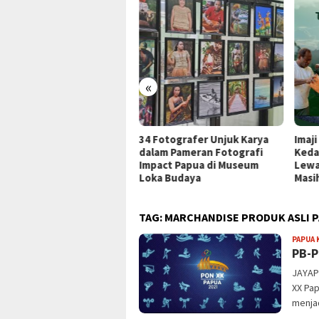
«
ar Fashion Show Noken,
34 Fotografer Unjuk Karya
Imaj
ji Papua Dorong
dalam Pameran Fotografi
Keda
mbuhnya Industri Mode
Impact Papua di Museum
Lewa
al
Loka Budaya
Masih
TAG:
MARCHANDISE PRODUK ASLI 
PAPUA 
PB-P
JAYAPU
XX Pa
menjad