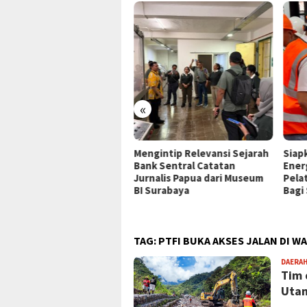
«
P Jayapura Tangani 8
Mengintip Relevansi Sejarah
Siap
ien asal Depapre, 7 Masih
Bank Sentral Catatan
Ener
ani Rawat Inap
Jurnalis Papua dari Museum
Pela
BI Surabaya
Bagi
TAG:
PTFI BUKA AKSES JALAN DI W
DAERA
Tim 
Utam