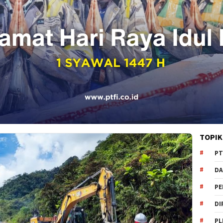
TOPIK
PT
DA
PE
DI
PL