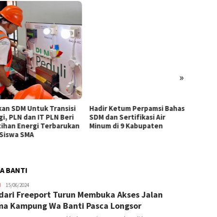
»
kan SDM Untuk Transisi
Hadir Ketum Perpamsi Bahas
Perku
gi, PLN dan IT PLN Beri
SDM dan Sertifikasi Air
Masyar
tihan Energi Terbarukan
Minum di 9 Kabupaten
Tingk
 Siswa SMA
Pemas
Tiram 
AA BANTI
JPatading
H
15/06/2024
dari Freeport Turun Membuka Akses Jalan
a Kampung Wa Banti Pasca Longsor