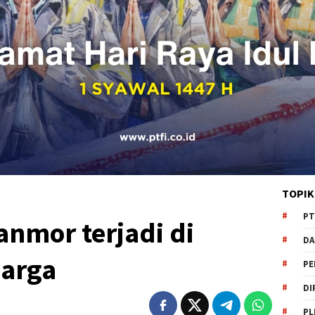
TOPIK
PT
anmor terjadi di
DA
arga
PE
DI
PL