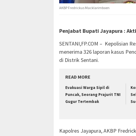
AKBP Fredrickus Macklarimboen
Penjabat Bupati Jayapura : Akt
SENTANI,FP.COM – Kepolisian Reso
menerima 326 laporan kasus Penc
di Distrik Sentani.
READ MORE
Evakuasi Warga Sipil di
Ko
Puncak, Seorang Prajurit TNI
Se
Gugur Tertembak
Su
Kapolres Jayapura, AKBP Fredric