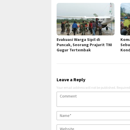
Evakuasi Warga Sipil di
Koma
Puncak, Seorang Prajurit TNI
Sebu
Gugur Tertembak
Kond
Leave a Reply
Your email address will not be published.
Required