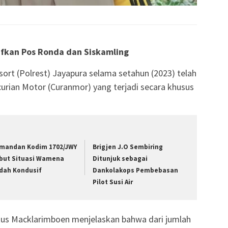
ifkan Pos Ronda dan Siskamling
rt (Polrest) Jayapura selama setahun (2023) telah
urian Motor (Curanmor) yang terjadi secara khusus
mandan Kodim 1702/JWY
Brigjen J.O Sembiring
but Situasi Wamena
Ditunjuk sebagai
dah Kondusif
Dankolakops Pembebasan
Pilot Susi Air
kus Macklarimboen menjelaskan bahwa dari jumlah