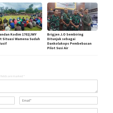
ndan Kodim 1702/JWY
Brigjen J.O Sembiring
t Situasi Wamena Sudah
Ditunjuk sebagai
usif
Dankolakops Pembebasan
Pilot Susi Air
 fields are marked
*