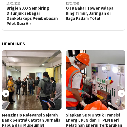
17/02/2023
12/01/2021
2
Brigjen J.O Sembiring
OTK Bakar Tower Palapa
P
Ditunjuk sebagai
Ring Timur, Jaringan di
K
Dankolakops Pembebasan
Ilaga Padam Total
Pilot Susi Air
HEADLINES
«
»
Mengintip Relevansi Sejarah
Siapkan SDM Untuk Transisi
Bank Sentral Catatan Jurnalis
Energi, PLN dan IT PLN Beri
Papua dari Museum BI
Pelatihan Energi Terbarukan