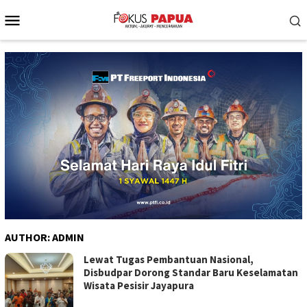
Skip
Mobile
to
Menu
content
AUTHOR:
ADMIN
Lewat Tugas Pembantuan Nasional,
Disbudpar Dorong Standar Baru Keselamatan
Wisata Pesisir Jayapura