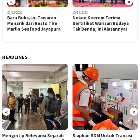
«
»
20/12/2022
10/12/2023
1
Baru Buka, ini Tawaran
Noken Keerom Terima
R
a
Menarik dari Resto The
Sertifikat Warisan Budaya
Marlin Seafood Jayapura
Tak Benda, ini Alasannya!
L
P
HEADLINES
«
»
Mengintip Relevansi Sejarah
Siapkan SDM Untuk Transisi