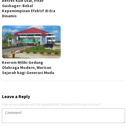
Retret KDH Usai, Piter
Gusbager: Bekal
Kepemimpinan Efektif di Era
Dinamis
Keerom Miliki Gedung
Olahraga Modern, Warisan
Sejarah bagi Generasi Muda
Leave a Reply
Your email address will not be published.
Required fields are marked
*