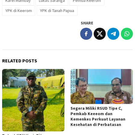
Karel Mambay
Lukas Saranga
Pemda Keerom
YPK di Keerom
YPK di Tanah Papua
SHARE
RELATED POSTS
Segera Miliki RSUD Tipe C,
Pemkab Keeeom dan
Kemenkes Perkuat Layanan
Kesehatan di Perbatasan