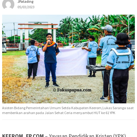
JPatading
05/03/2023
Asisten Bidang Pemerintahan Umum Setda Kabupaten Keerom,Lukas Saranga saat
memberikan arahan pada Jalan Sehat Ceria menyambut HUT ke 61 YPK
KEEROM, FP.COM
– Yayasan Pendidikan Kristen (YPK)