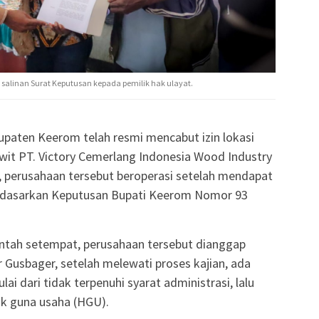
salinan Surat Keputusan kepada pemilik hak ulayat.
paten Keerom telah resmi mencabut izin lokasi
wit PT. Victory Cemerlang Indonesia Wood Industry
a, perusahaan tersebut beroperasi setelah mendapat
 berdasarkan Keputusan Bupati Keerom Nomor 93
intah setempat, perusahaan tersebut dianggap
 Gusbager, setelah melewati proses kajian, ada
i dari tidak terpenuhi syarat administrasi, lalu
ak guna usaha (HGU).