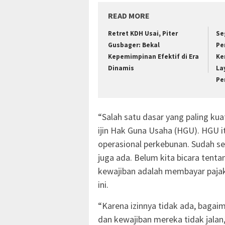
READ MORE
Retret KDH Usai, Piter
Se
Gusbager: Bekal
Pe
Kepemimpinan Efektif di Era
Ke
Dinamis
La
Pe
“Salah satu dasar yang paling kua
ijin Hak Guna Usaha (HGU). HGU i
operasional perkebunan. Sudah se
juga ada. Belum kita bicara tenta
kewajiban adalah membayar pajak,
ini.
“Karena izinnya tidak ada, bagai
dan kewajiban mereka tidak jalan,