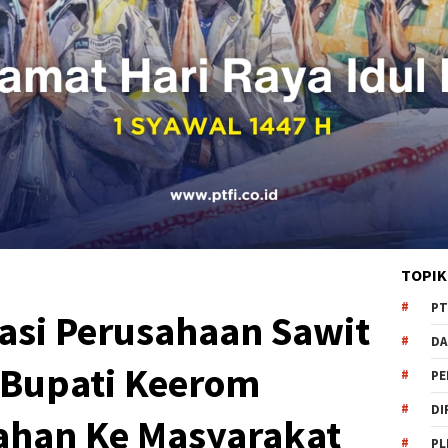
TOPIK
PT
kasi Perusahaan Sawit
DA
, Bupati Keerom
PE
DI
ahan Ke Masyarakat
PL