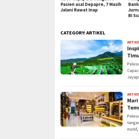
aulatan Pangan Adat
Pasien asal Depapre, 7 Masih
Bank
wat Dokumenter “Tong
Jalani Rawat Inap
Jurn
ih Disini”
BI S
CATEGORY:
ARTIKEL
ARTIKE
Insp
Timu
Peles
Capaci
Jayapu
ARTIKE
Mari
Temu
Pelesi
tangan
motif,