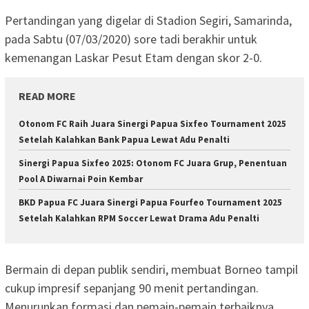
Pertandingan yang digelar di Stadion Segiri, Samarinda,
pada Sabtu (07/03/2020) sore tadi berakhir untuk
kemenangan Laskar Pesut Etam dengan skor 2-0.
READ MORE
Otonom FC Raih Juara Sinergi Papua Sixfeo Tournament 2025
Setelah Kalahkan Bank Papua Lewat Adu Penalti
Sinergi Papua Sixfeo 2025: Otonom FC Juara Grup, Penentuan
Pool A Diwarnai Poin Kembar
BKD Papua FC Juara Sinergi Papua Fourfeo Tournament 2025
Setelah Kalahkan RPM Soccer Lewat Drama Adu Penalti
Bermain di depan publik sendiri, membuat Borneo tampil
cukup impresif sepanjang 90 menit pertandingan.
Menurunkan formasi dan pemain-pemain terbaiknya,