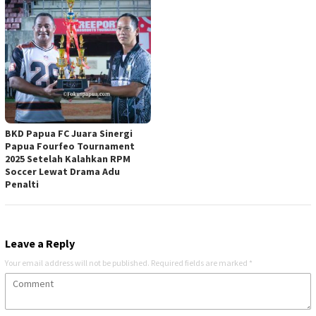
BKD Papua FC Juara Sinergi
Papua Fourfeo Tournament
2025 Setelah Kalahkan RPM
Soccer Lewat Drama Adu
Penalti
Leave a Reply
Your email address will not be published.
Required fields are marked
*