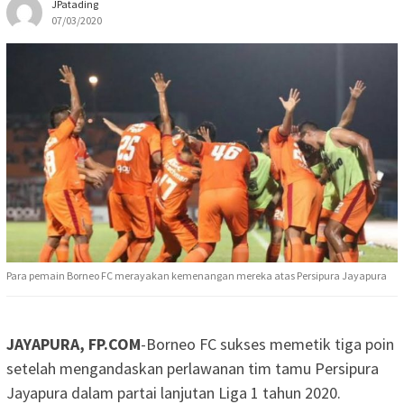
JPatading
07/03/2020
Para pemain Borneo FC merayakan kemenangan mereka atas Persipura Jayapura
JAYAPURA, FP.COM
-Borneo FC sukses memetik tiga poin
setelah mengandaskan perlawanan tim tamu Persipura
Jayapura dalam partai lanjutan Liga 1 tahun 2020.