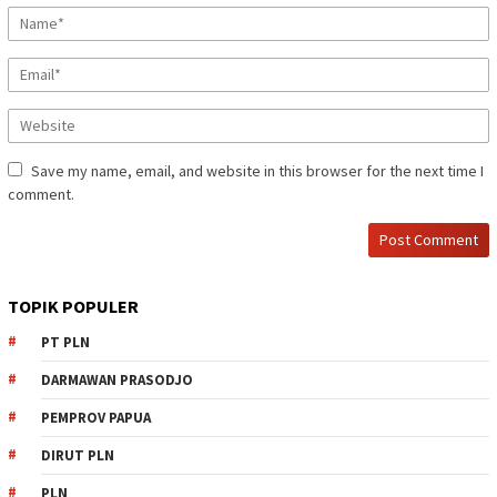
Save my name, email, and website in this browser for the next time I
comment.
TOPIK POPULER
PT PLN
DARMAWAN PRASODJO
PEMPROV PAPUA
DIRUT PLN
PLN