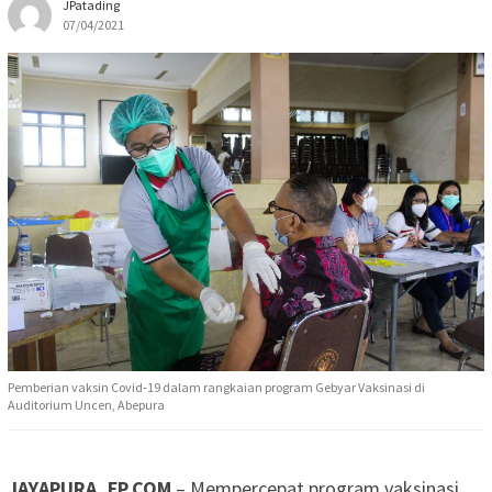
JPatading
07/04/2021
Pemberian vaksin Covid-19 dalam rangkaian program Gebyar Vaksinasi di
Auditorium Uncen, Abepura
JAYAPURA, FP.COM
– Mempercepat program vaksinasi