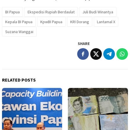
BI Papua
Ekspedisi Rupiah Berdaulat
Juli Budi Winantya
Kepala BI Papua
KpwBI Papua
KRI Dorang
Lantamal X
Suzana Wanggai
SHARE
RELATED POSTS