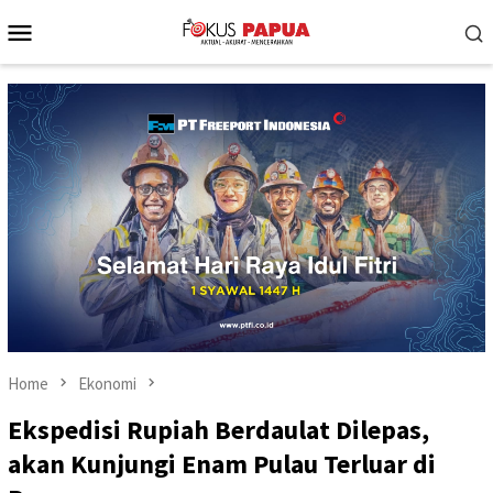
Skip
Mobile
to
Menu
content
Home
Ekonomi
Ekspedisi Rupiah Berdaulat Dilepas,
akan Kunjungi Enam Pulau Terluar di