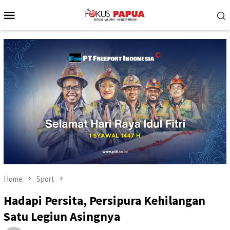
Skip
Mobile
to
Menu
content
Home
Sport
Hadapi Persita, Persipura Kehilangan
Satu Legiun Asingnya