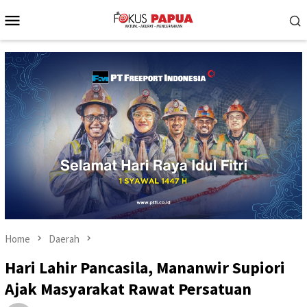
Skip
Mobile
to
Menu
content
Home
Daerah
Hari Lahir Pancasila, Mananwir Supiori
Ajak Masyarakat Rawat Persatuan