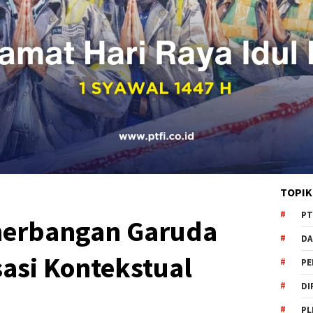
TOPIK
PT
nerbangan Garuda
DA
asi Kontekstual
PE
DI
PL