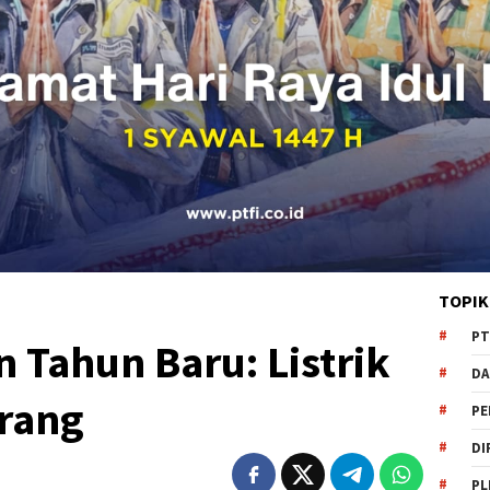
TOPIK
PT
 Tahun Baru: Listrik
DA
rang
PE
DI
PL