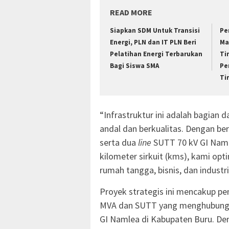
READ MORE
Siapkan SDM Untuk Transisi
Pe
Energi, PLN dan IT PLN Beri
Ma
Pelatihan Energi Terbarukan
Ti
Bagi Siswa SMA
Pe
Ti
“Infrastruktur ini adalah bagian
andal dan berkualitas. Dengan be
serta dua
line
SUTT 70 kV GI Namr
kilometer sirkuit (kms), kami opt
rumah tangga, bisnis, dan industri
Proyek strategis ini mencakup pe
MVA dan SUTT yang menghubungka
GI Namlea di Kabupaten Buru. Den