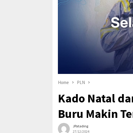
Home
PLN
Kado Natal dan
Buru Makin Te
JPatading
27/12/2024