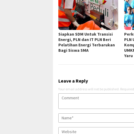
Siapkan SDM Untuk Transisi
Perk
Energi, PLN dan IT PLN Beri
PLN 
Pelatihan Energi Terbarukan
Komp
Bagi Siswa SMA
UMKM
Yaru
Leave a Reply
Your email address will not be published.
Required