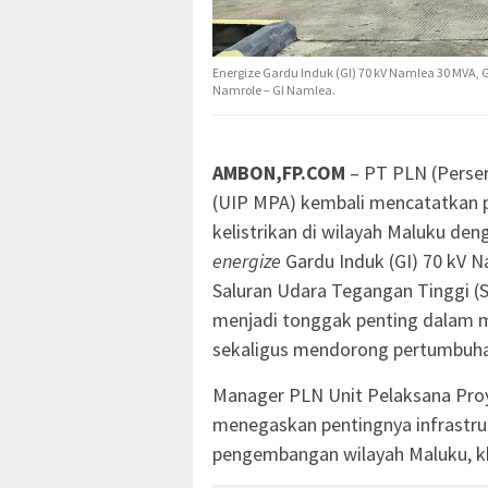
Energize Gardu Induk (GI) 70 kV Namlea 30 MVA, 
Namrole – GI Namlea.
AMBON,FP.COM
– PT PLN (Perse
(UIP MPA) kembali mencatatkan p
kelistrikan di wilayah Maluku de
energize
Gardu Induk (GI) 70 kV 
Saluran Udara Tegangan Tinggi (S
menjadi tonggak penting dalam m
sekaligus mendorong pertumbuhan
Manager PLN Unit Pelaksana Proy
menegaskan pentingnya infrastru
pengembangan wilayah Maluku, k