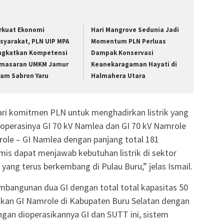
rkuat Ekonomi
Hari Mangrove Sedunia Jadi
syarakat, PLN UIP MPA
Momentum PLN Perluas
ngkatkan Kompetensi
Dampak Konservasi
masaran UMKM Jamur
Keanekaragaman Hayati di
ram Sabron Yaru
Halmahera Utara
 dari komitmen PLN untuk menghadirkan listrik yang
roperasinya GI 70 kV Namlea dan GI 70 kV Namrole
ole – GI Namlea dengan panjang total 181
imis dapat menjawab kebutuhan listrik di sektor
 yang terus berkembang di Pulau Buru,” jelas Ismail.
mbangunan dua GI dengan total total kapasitas 50
n GI Namrole di Kabupaten Buru Selatan dengan
gan dioperasikannya GI dan SUTT ini, sistem