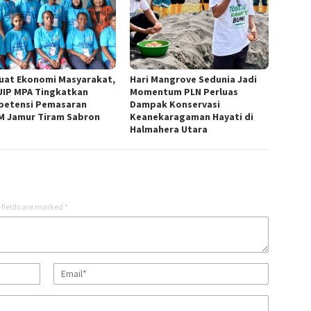
uat Ekonomi Masyarakat,
Hari Mangrove Sedunia Jadi
UIP MPA Tingkatkan
Momentum PLN Perluas
etensi Pemasaran
Dampak Konservasi
 Jamur Tiram Sabron
Keanekaragaman Hayati di
Halmahera Utara
 fields are marked
*