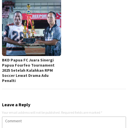
BKD Papua FC Juara Sinergi
Papua Fourfeo Tournament
2025 Setelah Kalahkan RPM
Soccer Lewat Drama Adu
Penalti
Leave a Reply
Your email address will not be published.
Required fields are marked
*