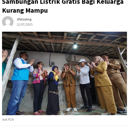
Sambungan Listrik Gratis Bagi Keluarga
Kurang Mampu
JPatading
12/07/2025
dok PLN