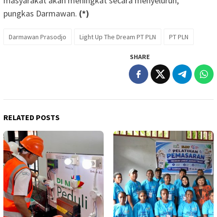
masyarakat akan meningkat secara menyeluruh,”
pungkas Darmawan.
(*)
Darmawan Prasodjo
Light Up The Dream PT PLN
PT PLN
SHARE
RELATED POSTS