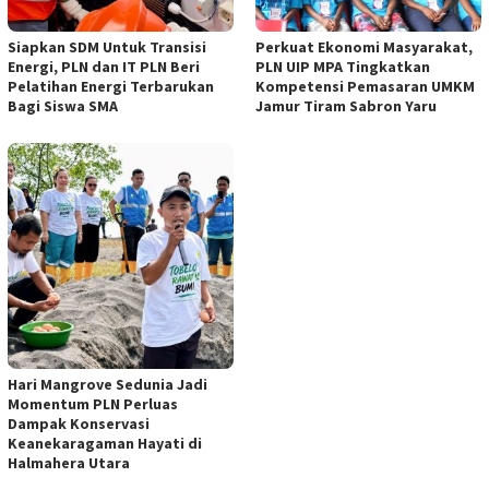
Siapkan SDM Untuk Transisi
Perkuat Ekonomi Masyarakat,
Energi, PLN dan IT PLN Beri
PLN UIP MPA Tingkatkan
Pelatihan Energi Terbarukan
Kompetensi Pemasaran UMKM
Bagi Siswa SMA
Jamur Tiram Sabron Yaru
Hari Mangrove Sedunia Jadi
Momentum PLN Perluas
Dampak Konservasi
Keanekaragaman Hayati di
Halmahera Utara