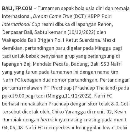
BALI, FP.COM
– Turnamen sepak bola usia dini dan remaja
internasional,
Dream Come True
(DCT) KBPP Polri
International Cup
resmi dibuka di lapangan Renon,
Denpasar Bali, Sabtu kemarin (10/12/2022) oleh
Wakapolda Bali Brigjen Pol I Ketut Suardana. Meski
demikian, pertandingan baru digelar pada Minggu pagi
tadi untuk babak penyisihan grup yang berlangsung di
lapangan Beji Mandala Pecatu, Badung, Bali. SSB Nafri
yang yang turun pada turnamen ini dengan nama tim
Nafri FC kebagian dua nomor pertandingan. Pertandingan
pertama melawan PT Prachuap (Prachuap Thailand) pada
pukul 9.00 pagi tadi (Minggu,11/12/2022). Nafri FC
berhasil menaklukan Prachuap dengan skor telak 8-0. Gol
tersebut dicetak oleh, Chiko Yarangga di menit 02, Kevin
Rumbiak dengan
hattrick
nya masing-masing pada menit
04, 06, 08. Nafri FC memperbesar keunggulan lewat Dolvi