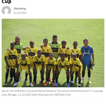
Cup
JPatading
11/12/2022
Skuat Tim SSB Nafri U13 pada Partai Perdana Turnamen Internasional DCT Cup pagi
tadi, Minggu, 11/12/2022.(foto: Manajemen SSB Nafri U13)