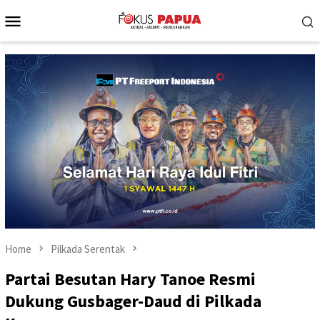
Skip
Mobile
to
Menu
content
Home
Pilkada Serentak
Partai Besutan Hary Tanoe Resmi
Dukung Gusbager-Daud di Pilkada