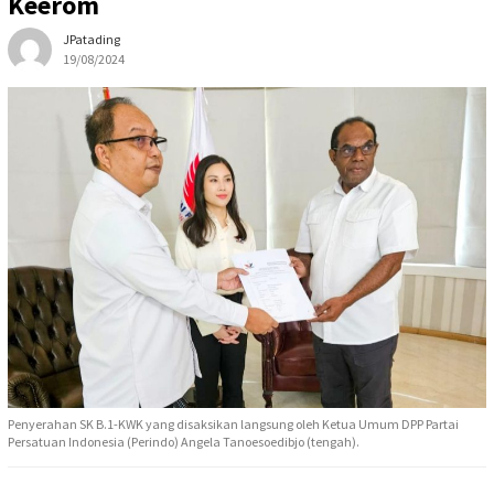
Keerom
JPatading
19/08/2024
Penyerahan SK B.1-KWK yang disaksikan langsung oleh Ketua Umum DPP Partai
Persatuan Indonesia (Perindo) Angela Tanoesoedibjo (tengah).