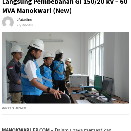
Langsung Pembebanan GI 150/20 kV – 60
MVA Manokwari (New)
JPatading
25/05/2025
dok PLN UIP MPA
MANOKWARI,FP.COM
– Dalam upaya memastikan