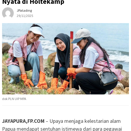
Nyata di Holtekamp
JPatading
29/11/2025
dok PLN UIP MPA
JAYAPURA,FP.COM
– Upaya menjaga kelestarian alam
Papua mendapat sentuhan istimewa dari para pegawai