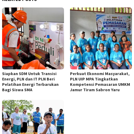
Siapkan SDM Untuk Transisi
Perkuat Ekonomi Masyarakat,
Energi, PLN dan IT PLN Beri
PLN UIP MPA Tingkatkan
Pelatihan Energi Terbarukan
Kompetensi Pemasaran UMKM
Bagi Siswa SMA
Jamur Tiram Sabron Yaru