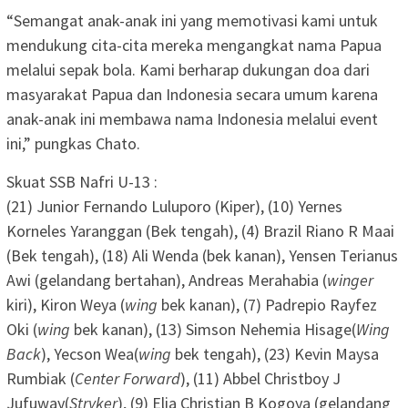
“Semangat anak-anak ini yang memotivasi kami untuk
mendukung cita-cita mereka mengangkat nama Papua
melalui sepak bola. Kami berharap dukungan doa dari
masyarakat Papua dan Indonesia secara umum karena
anak-anak ini membawa nama Indonesia melalui event
ini,” pungkas Chato.
Skuat SSB Nafri U-13 :
(21) Junior Fernando Luluporo (Kiper), (10) Yernes
Korneles Yaranggan (Bek tengah), (4) Brazil Riano R Maai
(Bek tengah), (18) Ali Wenda (bek kanan), Yensen Terianus
Awi (gelandang bertahan), Andreas Merahabia (
winger
kiri), Kiron Weya (
wing
bek kanan), (7) Padrepio Rayfez
Oki (
wing
bek kanan), (13) Simson Nehemia Hisage(
Wing
Back
), Yecson Wea(
wing
bek tengah), (23) Kevin Maysa
Rumbiak (
Center Forward
), (11) Abbel Christboy J
Jufuway(
Stryker
), (9) Elia Christian B Kogoya (gelandang