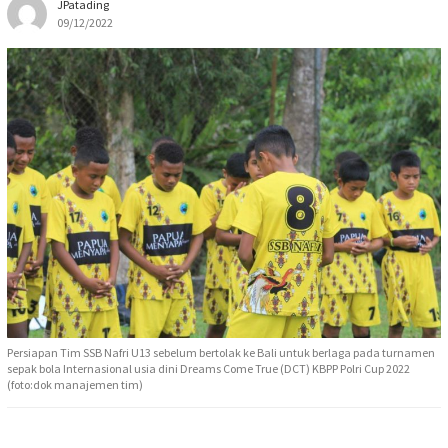
JPatading
09/12/2022
Persiapan Tim SSB Nafri U13 sebelum bertolak ke Bali untuk berlaga pada turnamen
sepak bola Internasional usia dini Dreams Come True (DCT) KBPP Polri Cup 2022
(foto:dok manajemen tim)