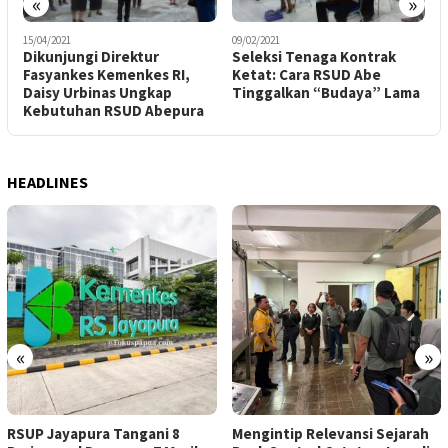
«
»
15/04/2021
09/02/2021
2
n
Dikunjungi Direktur
Seleksi Tenaga Kontrak
R
Fasyankes Kemenkes RI,
Ketat: Cara RSUD Abe
Daisy Urbinas Ungkap
Tinggalkan “Budaya” Lama
P
Kebutuhan RSUD Abepura
A
HEADLINES
«
»
RSUP Jayapura Tangani 8
Mengintip Relevansi Sejarah