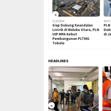
«
19/07/2024
21/10/2024
29/07/
PLN UIP MPA Raih
Siap Dukung Keandalan
PLN
Penghargaan Nusantara
Listrik di Maluku Utara, PLN
Duk
CSR Awards 2024 atas
UIP MPA Kebut
di J
Kontribusi Sosial dan
Pembangunan PLTMG
Lingkungan
Tobelo
HEADLINES
«