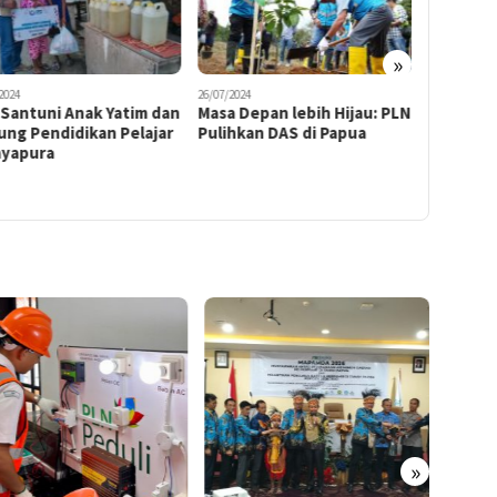
»
2024
26/07/2024
25/10/2024
 Santuni Anak Yatim dan
Masa Depan lebih Hijau: PLN
Momentu
ung Pendidikan Pelajar
Pulihkan DAS di Papua
Pemuda 
ayapura
UIP MPA 
Darah
»