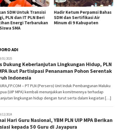
kan SDM Untuk Transisi
Hadir Ketum Perpamsi Bahas
Perku
gi, PLN dan IT PLN Beri
SDM dan Sertifikasi Air
Masyar
tihan Energi Terbarukan
Minum di 9 Kabupaten
Tingk
 Siswa SMA
Pemas
Tiram 
JORO ADI
tading
4/01/2025
s Dukung Keberlanjutan Lingkungan Hidup, PLN
MPA Ikut Partisipasi Penanaman Pohon Serentak
ruh Indonesia
URA,FP.COM – PT PLN (Persero) Unit Induk Pembangunan Maluku
apua (UIP MPA) kembali menunjukkan komitmennya terhadap
anjutan lingkungan hidup dengan turut serta dalam kegiatan […]
tading
9/12/2024
ai Hari Guru Nasional, YBM PLN UIP MPA Berikan
siasi kepada 50 Guru di Jayapura