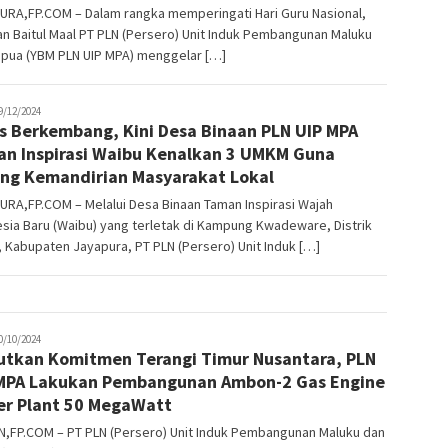
URA,FP.COM – Dalam rangka memperingati Hari Guru Nasional,
n Baitul Maal PT PLN (Persero) Unit Induk Pembangunan Maluku
apua (YBM PLN UIP MPA) menggelar […]
tading
9/12/2024
s Berkembang, Kini Desa Binaan PLN UIP MPA
n Inspirasi Waibu Kenalkan 3 UMKM Guna
ng Kemandirian Masyarakat Lokal
RA,FP.COM – Melalui Desa Binaan Taman Inspirasi Wajah
sia Baru (Waibu) yang terletak di Kampung Kwadeware, Distrik
 Kabupaten Jayapura, PT PLN (Persero) Unit Induk […]
tading
0/10/2024
utkan Komitmen Terangi Timur Nusantara, PLN
MPA Lakukan Pembangunan Ambon-2 Gas Engine
r Plant 50 MegaWatt
,FP.COM – PT PLN (Persero) Unit Induk Pembangunan Maluku dan