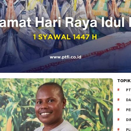
TOPIK
PT
DA
PE
DI
PL