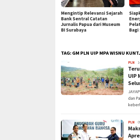
P Jayapura Tangani 8
Mengintip Relevansi Sejarah
Siap
ien asal Depapre, 7 Masih
Bank Sentral Catatan
Ener
ani Rawat Inap
Jurnalis Papua dari Museum
Pela
BI Surabaya
Bagi
TAG:
GM PLN UIP MPA WISNU KUNT
JPa
PLN
1
Teru
UIP 
Selu
JAYAP
dan P
keberl
JPa
PLN
0
Makn
Apre