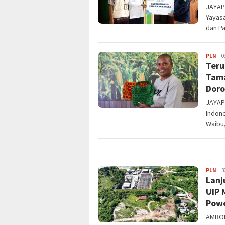
JAYAP
Yayasa
dan P
JPa
PLN
0
Teru
Tama
Doro
JAYAPU
Indone
Waibu,
JPa
PLN
3
Lanj
UIP 
Powe
AMBON