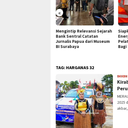
«
P Jayapura Tangani 8
Mengintip Relevansi Sejarah
Siap
ien asal Depapre, 7 Masih
Bank Sentral Catatan
Ener
ani Rawat Inap
Jurnalis Papua dari Museum
Pela
BI Surabaya
Bagi
TAG:
HARGANAS 32
BKKBN
Kira
Peru
MERAU
2025 d
akbar