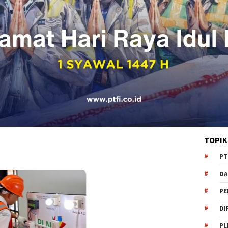
TOPIK
PT
DA
PE
DI
PL