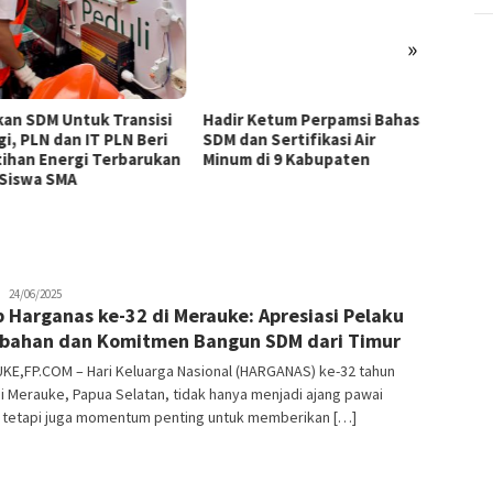
»
kan SDM Untuk Transisi
Hadir Ketum Perpamsi Bahas
Perku
gi, PLN dan IT PLN Beri
SDM dan Sertifikasi Air
Masyar
tihan Energi Terbarukan
Minum di 9 Kabupaten
Tingk
 Siswa SMA
Pemas
Tiram 
JPatading
24/06/2025
b Harganas ke-32 di Merauke: Apresiasi Pelaku
bahan dan Komitmen Bangun SDM dari Timur
KE,FP.COM – Hari Keluarga Nasional (HARGANAS) ke-32 tahun
i Merauke, Papua Selatan, tidak hanya menjadi ajang pawai
, tetapi juga momentum penting untuk memberikan […]