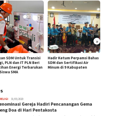
»
kan SDM Untuk Transisi
Hadir Ketum Perpamsi Bahas
Perku
gi, PLN dan IT PLN Beri
SDM dan Sertifikasi Air
Masyar
tihan Energi Terbarukan
Minum di 9 Kabupaten
Tingk
 Siswa SMA
Pemas
Tiram 
US
Frida
RELIGI
31/05/2020
enominasi Gereja Hadiri Pencanangan Gema
Adriana
eng Doa di Hari Pentakosta