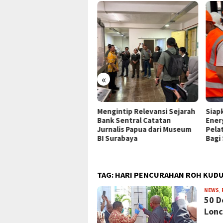
«
P Jayapura Tangani 8
Mengintip Relevansi Sejarah
Siap
ien asal Depapre, 7 Masih
Bank Sentral Catatan
Ener
ani Rawat Inap
Jurnalis Papua dari Museum
Pela
BI Surabaya
Bagi
TAG:
HARI PENCURAHAN ROH KUD
NEWS
,
50 D
Lonc