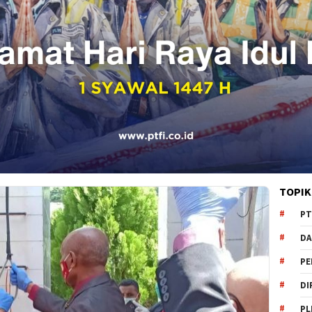
TOPIK
PT
DA
PE
DI
PL