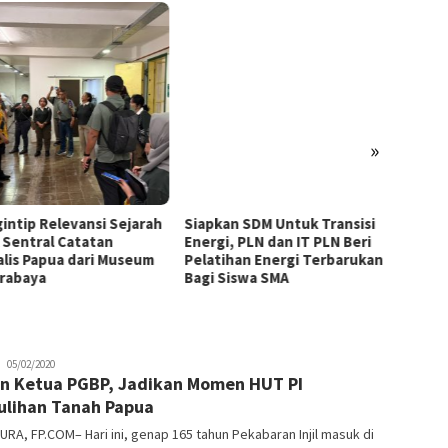
»
intip Relevansi Sejarah
Siapkan SDM Untuk Transisi
Hadir 
 Sentral Catatan
Energi, PLN dan IT PLN Beri
SDM da
alis Papua dari Museum
Pelatihan Energi Terbarukan
Minum 
urabaya
Bagi Siswa SMA
Frida
05/02/2020
n Ketua PGBP, Jadikan Momen HUT PI
Adriana
lihan Tanah Papua
RA, FP.COM– Hari ini, genap 165 tahun Pekabaran Injil masuk di