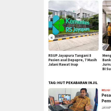
«
ji Papua Potret
RSUP Jayapura Tangani 8
Meng
aulatan Pangan Adat
Pasien asal Depapre, 7 Masih
Bank
wat Dokumenter “Tong
Jalani Rawat Inap
Jurn
ih Disini”
BI S
TAG:
HUT PEKABARAN INJIL
RELIGI
Pesa
Pemu
JAYAPU