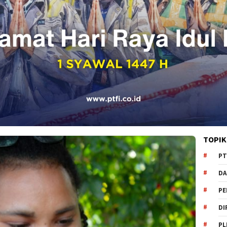
TOPIK
PT
DA
PE
DI
PL