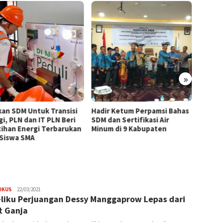
»
kan SDM Untuk Transisi
Hadir Ketum Perpamsi Bahas
Perku
gi, PLN dan IT PLN Beri
SDM dan Sertifikasi Air
Masyar
tihan Energi Terbarukan
Minum di 9 Kabupaten
Tingk
 Siswa SMA
Pemas
Tiram 
JPatading
OKUS
22/03/2021
-liku Perjuangan Dessy Manggaprow Lepas dari
t Ganja