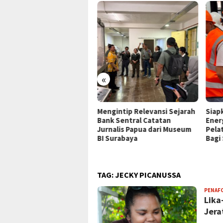
«
P Jayapura Tangani 8
Mengintip Relevansi Sejarah
Siap
ien asal Depapre, 7 Masih
Bank Sentral Catatan
Ener
ani Rawat Inap
Jurnalis Papua dari Museum
Pela
BI Surabaya
Bagi
TAG:
JECKY PICANUSSA
PENAF
Lika
Jera