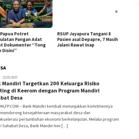
»
i Papua Potret
RSUP Jayapura Tangani 8
Mengin
ulatan Pangan Adat
Pasien asal Depapre, 7 Masih
Bank S
t Dokumenter “Tong
Jalani Rawat Inap
Jurnal
 Disini”
BI Sur
ESA
JPatading
22/05/2025
 Mandiri Targetkan 200 Keluarga Risiko
ting di Keerom dengan Program Mandiri
bat Desa
M,FP.COM – Bank Mandiri kembali menunjukkan komitmennya
 mendorong kesejahteraan masyarakat desa dan
kselerasi pertumbuhan ekonomi berkelanjutan. Melalui program
i Sahabat Desa, Bank Mandiri kini […]