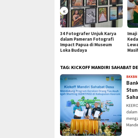
«
ar Fashion Show Noken,
34 Fotografer Unjuk Karya
Imaj
ji Papua Dorong
dalam Pameran Fotografi
Keda
mbuhnya Industri Mode
Impact Papua di Museum
Lewa
al
Loka Budaya
Masih
TAG:
KICKOFF MANDIRI SAHABAT D
BKKBN
Bank
Stun
Saha
KEERO
dalam
menga
Mandir