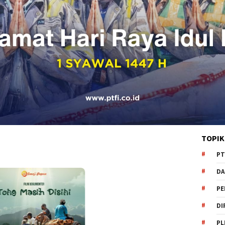
TOPIK
PT
DA
PE
DI
PL