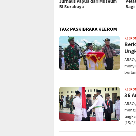
ani Rawat Inap
Jurnalis Papua dari Museum
Pela
BI Surabaya
Bagi
TAG:
PASKIBRAKA KEEROM
KEERO
Berk
Ungk
ARSO,
menyir
berlar
KEERO
36 A
ARSO,
mengu
tingk
(15/8/