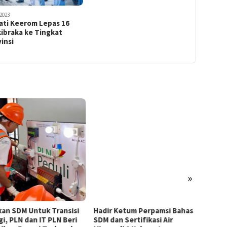
2023
ati Keerom Lepas 16
ibraka ke Tingkat
insi
»
kan SDM Untuk Transisi
Hadir Ketum Perpamsi Bahas
Perku
gi, PLN dan IT PLN Beri
SDM dan Sertifikasi Air
Masyar