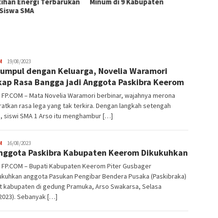
tihan Energi Terbarukan
Minum di 9 Kabupaten
Tingk
 Siswa SMA
Pemas
Tiram 
JPatading
M
19/08/2023
umpul dengan Keluarga, Novelia Waramori
ap Rasa Bangga jadi Anggota Paskibra Keerom
 FP.COM – Mata Novelia Waramori berbinar, wajahnya merona
atkan rasa lega yang tak terkira. Dengan langkah setengah
i, siswi SMA 1 Arso itu menghambur […]
JPatading
M
16/08/2023
nggota Paskibra Kabupaten Keerom Dikukuhkan
 FP.COM – Bupati Kabupaten Keerom Piter Gusbager
kuhkan anggota Pasukan Pengibar Bendera Pusaka (Paskibraka)
at kabupaten di gedung Pramuka, Arso Swakarsa, Selasa
2023). Sebanyak […]