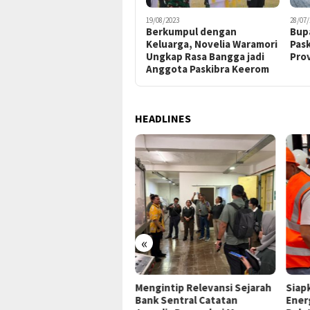
19/08/2023
28/07/
Berkumpul dengan
Bup
Keluarga, Novelia Waramori
Pask
Ungkap Rasa Bangga jadi
Prov
Anggota Paskibra Keerom
HEADLINES
«
P Jayapura Tangani 8
Mengintip Relevansi Sejarah
Siap
ien asal Depapre, 7 Masih
Bank Sentral Catatan
Ener