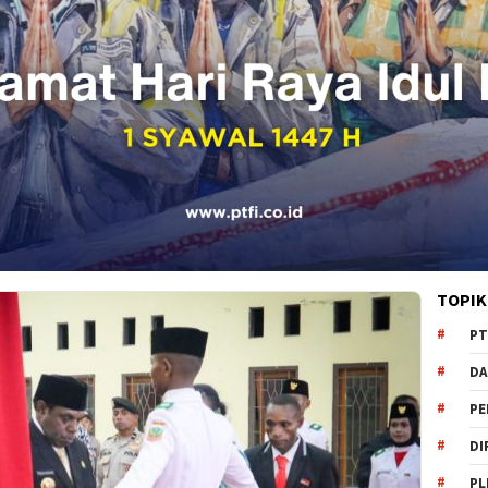
TOPIK
PT
DA
PE
DI
PL