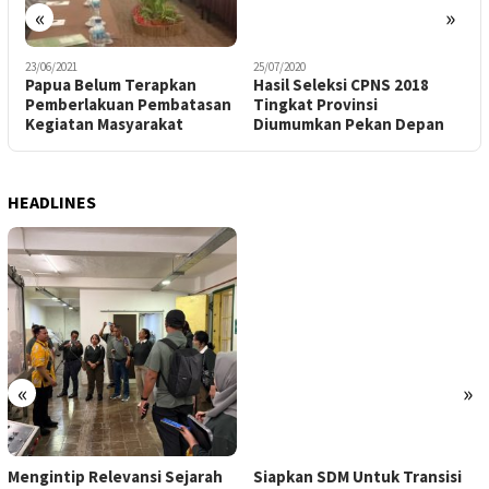
«
»
23/06/2021
25/07/2020
0
t
Papua Belum Terapkan
Hasil Seleksi CPNS 2018
2
Pemberlakuan Pembatasan
Tingkat Provinsi
D
Kegiatan Masyarakat
Diumumkan Pekan Depan
HEADLINES
«
»
Mengintip Relevansi Sejarah
Siapkan SDM Untuk Transisi