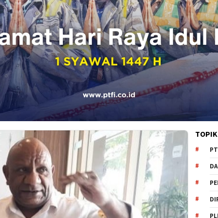
TOPIK
PT
DA
PE
DI
PL