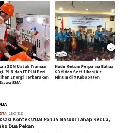
»
kan SDM Untuk Transisi
Hadir Ketum Perpamsi Bahas
Perku
gi, PLN dan IT PLN Beri
SDM dan Sertifikasi Air
Masyar
tihan Energi Terbarukan
Minum di 9 Kabupaten
Tingk
 Siswa SMA
Pemas
Tiram 
PUA
JPatading
KITA
19/06/2020
ksasi Kontekstual Papua Masuki Tahap Kedua,
aku Dua Pekan