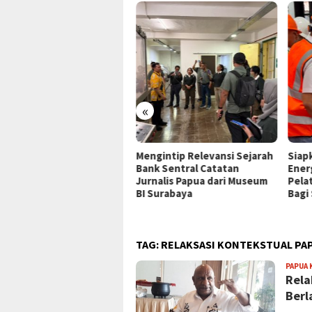
«
P Jayapura Tangani 8
Mengintip Relevansi Sejarah
Siap
ien asal Depapre, 7 Masih
Bank Sentral Catatan
Ener
ani Rawat Inap
Jurnalis Papua dari Museum
Pela
BI Surabaya
Bagi
TAG:
RELAKSASI KONTEKSTUAL PA
PAPUA 
Rela
Berl