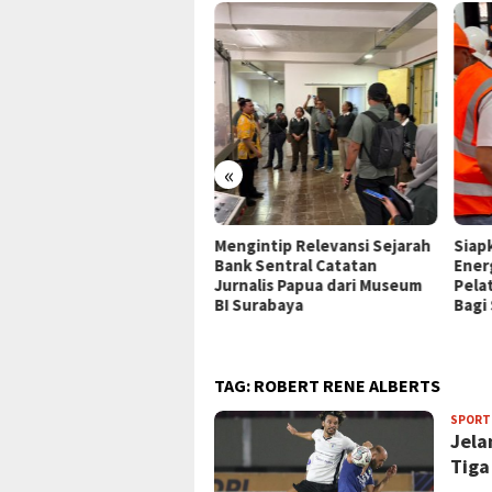
«
P Jayapura Tangani 8
Mengintip Relevansi Sejarah
Siap
ien asal Depapre, 7 Masih
Bank Sentral Catatan
Ener
ani Rawat Inap
Jurnalis Papua dari Museum
Pela
BI Surabaya
Bagi
TAG:
ROBERT RENE ALBERTS
SPORT
Jela
Tiga