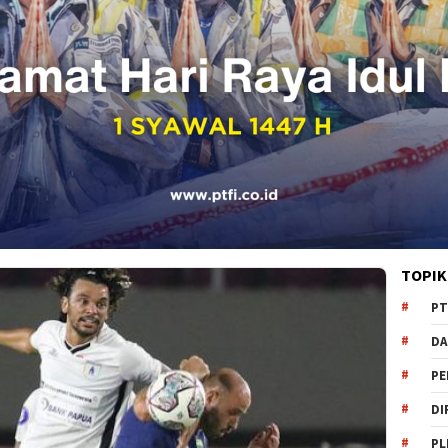
TOPIK
PT
DA
PE
DI
PL