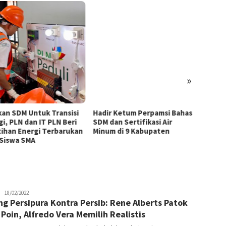
»
kan SDM Untuk Transisi
Hadir Ketum Perpamsi Bahas
Perku
gi, PLN dan IT PLN Beri
SDM dan Sertifikasi Air
Masyar
tihan Energi Terbarukan
Minum di 9 Kabupaten
Tingk
 Siswa SMA
Pemas
Tiram 
JPatading
18/02/2022
ng Persipura Kontra Persib: Rene Alberts Patok
 Poin, Alfredo Vera Memilih Realistis