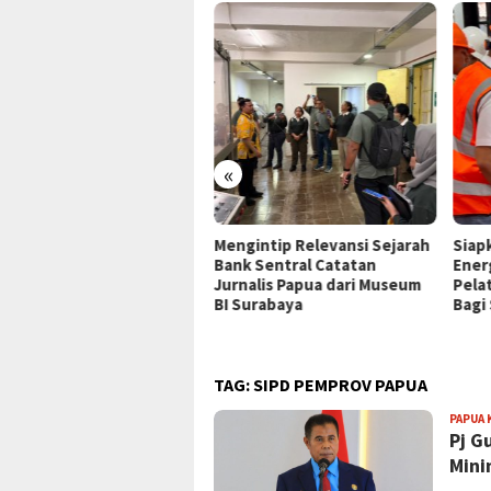
«
P Jayapura Tangani 8
Mengintip Relevansi Sejarah
Siap
ien asal Depapre, 7 Masih
Bank Sentral Catatan
Ener
ani Rawat Inap
Jurnalis Papua dari Museum
Pela
BI Surabaya
Bagi
TAG:
SIPD PEMPROV PAPUA
PAPUA 
Pj G
Mini