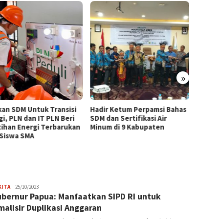
»
kan SDM Untuk Transisi
Hadir Ketum Perpamsi Bahas
Perku
gi, PLN dan IT PLN Beri
SDM dan Sertifikasi Air
Masyar
tihan Energi Terbarukan
Minum di 9 Kabupaten
Tingk
 Siswa SMA
Pemas
Tiram 
JPatading
KITA
25/10/2023
ubernur Papua: Manfaatkan SIPD RI untuk
malisir Duplikasi Anggaran