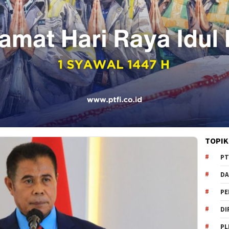
TOPIK
PT
DA
PE
DI
PL