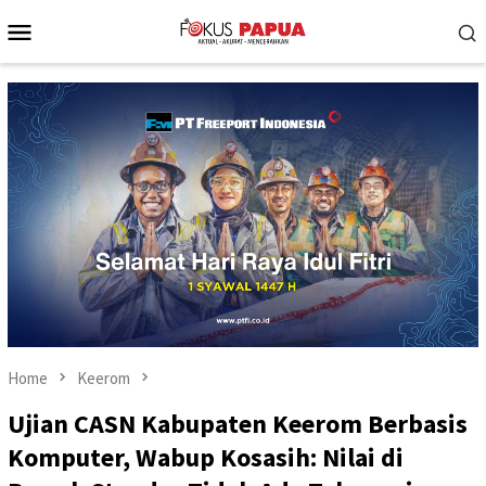
Skip
Mobile
to
Menu
content
Home
Keerom
Ujian CASN Kabupaten Keerom Berbasis
Komputer, Wabup Kosasih: Nilai di