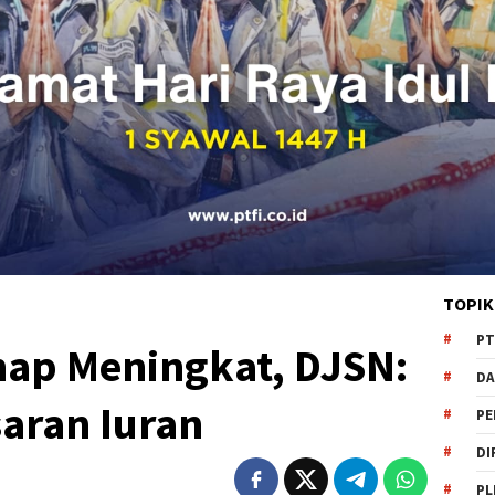
TOPIK
PT
nap Meningkat, DJSN:
DA
saran Iuran
PE
DI
PL