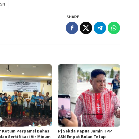
JSN
SHARE
r Ketum Perpamsi Bahas
Pj Sekda Papua Jamin TPP
dan Sertifikasi Air Minum
ASN Empat Bulan Tetap