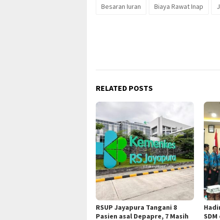
Besaran Iuran
Biaya Rawat Inap
RELATED POSTS
RSUP Jayapura Tangani 8
Hadi
Pasien asal Depapre, 7 Masih
SDM 