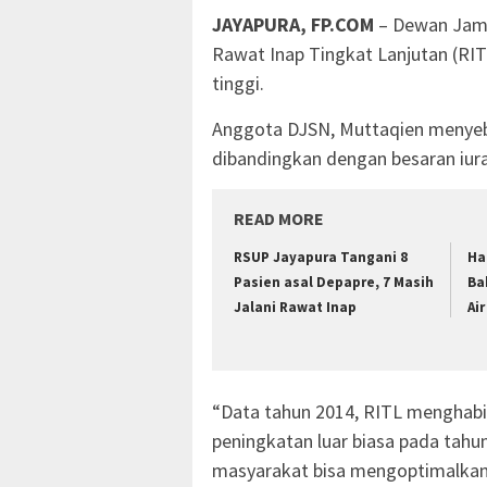
JAYAPURA, FP.COM
– Dewan Jami
Rawat Inap Tingkat Lanjutan (RI
tinggi.
Anggota DJSN, Muttaqien menyebut
dibandingkan dengan besaran iura
READ MORE
RSUP Jayapura Tangani 8
Ha
Pasien asal Depapre, 7 Masih
Ba
Jalani Rawat Inap
Ai
“Data tahun 2014, RITL menghabis
peningkatan luar biasa pada tahun
masyarakat bisa mengoptimalkan