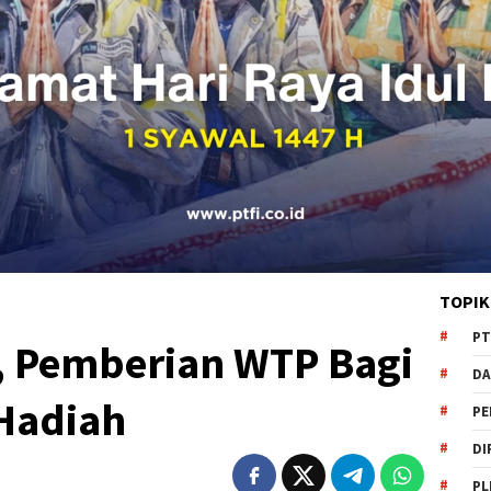
TOPIK
PT
, Pemberian WTP Bagi
DA
Hadiah
PE
DI
PL