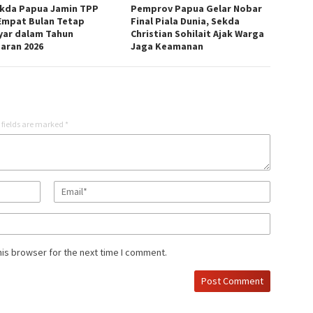
ekda Papua Jamin TPP
Pemprov Papua Gelar Nobar
Empat Bulan Tetap
Final Piala Dunia, Sekda
yar dalam Tahun
Christian Sohilait Ajak Warga
aran 2026
Jaga Keamanan
 fields are marked
*
his browser for the next time I comment.