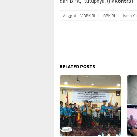
dari BPK,” tutupnya. (
FPKontr3
)
Anggota IV BPK RI
BPK RI
Isma Ya
RELATED POSTS