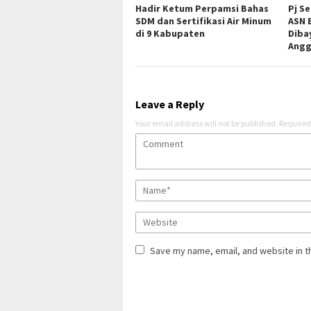
Hadir Ketum Perpamsi Bahas
Pj S
SDM dan Sertifikasi Air Minum
ASN 
di 9 Kabupaten
Diba
Angg
Leave a Reply
Your email address will not be published.
Required
Save my name, email, and website in t