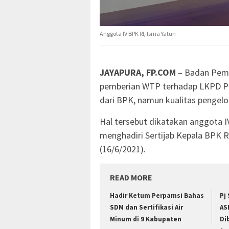
Anggota IV BPK RI, Isma Yatun
JAYAPURA, FP.COM
– Badan Peme
pemberian WTP terhadap LKPD Pro
dari BPK, namun kualitas pengel
Hal tersebut dikatakan anggota I
menghadiri Sertijab Kepala BPK 
(16/6/2021).
READ MORE
Hadir Ketum Perpamsi Bahas
Pj
SDM dan Sertifikasi Air
AS
Minum di 9 Kabupaten
Di